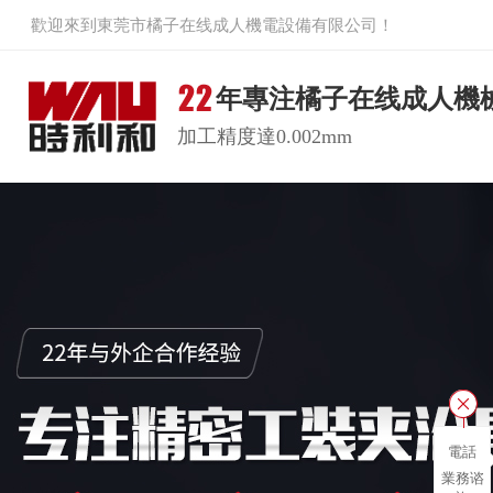
歡迎來到東莞市橘子在线成人機電設備有限公司！
年專注橘子在线成人機
加工精度達0.002mm
電話
業務谘