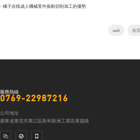
·
橘子在线成人機械零件振動切削加工的優勢
null
首
服務熱線
0769-22987216
公司地址
廣東省東莞市萬江區新和新洲工業區東揚路


